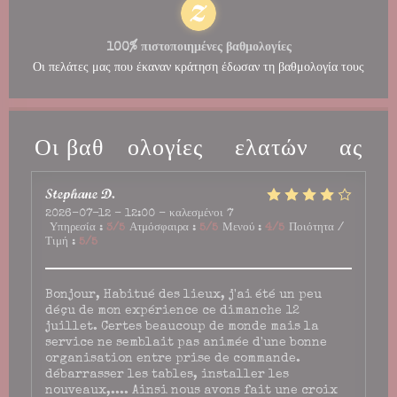
100% πιστοποιημένες βαθμολογίες
Οι πελάτες μας που έκαναν κράτηση έδωσαν τη βαθμολογία τους
Οι βαθμολογίες πελατών μας
Stephane
D
2026-07-12
- 12:00 - καλεσμένοι 7
Υπηρεσία
:
3
/5
Ατμόσφαιρα
:
5
/5
Μενού
:
4
/5
Ποιότητα /
Τιμή
:
5
/5
Bonjour, Habitué des lieux, j'ai été un peu
déçu de mon expérience ce dimanche 12
juillet. Certes beaucoup de monde mais la
service ne semblait pas animée d'une bonne
organisation entre prise de commande.
débarrasser les tables, installer les
nouveaux,.... Ainsi nous avons fait une croix