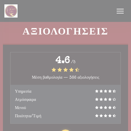
Πίνακας διαχείρισης "Μπισκότων" (Cookies)
ΑΞΙΟΛΟΓΉΣΕΙΣ
4.6
/5
υρο))
Μέση βαθμολογία —
366 αξιολογήσεις
υρο))
Υπηρεσία
Ατμόσφαιρα
Μενού
Ποιότητα/Τιμή