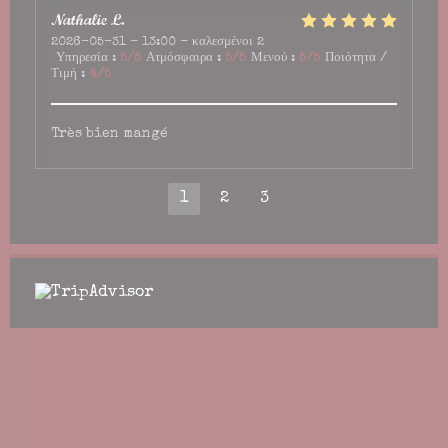
Nathalie
L
2026-05-31
- 13:00 - καλεσμένοι 2
Υπηρεσία
:
5
/5
Ατμόσφαιρα
:
5
/5
Μενού
:
5
/5
Ποιότητα /
Τιμή
:
4
/5
Très bien mangé
1
2
3