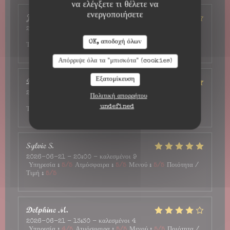
να ελέγξετε τι θέλετε να
ενεργοποιήσετε
Jo
H
2026-06-28
- 13:00 - καλεσμένοι 2
Υπηρεσία
:
4
/5
Ατμόσφαιρα
:
4
/5
Μενού
:
3
/5
Ποιότητα /
OK, αποδοχή όλων
Τιμή
:
3
/5
Απόρριψε όλα τα "μπισκότα" (cookies)
Denis
D
Εξατομίκευση
2026-06-27
- 12:45 - καλεσμένοι 2
Πολιτική απορρήτου
Υπηρεσία
:
4
/5
Ατμόσφαιρα
:
4
/5
Μενού
:
5
/5
Ποιότητα /
undefined
Τιμή
:
5
/5
Sylvie
S
2026-06-21
- 20:00 - καλεσμένοι 9
Υπηρεσία
:
5
/5
Ατμόσφαιρα
:
5
/5
Μενού
:
5
/5
Ποιότητα /
Τιμή
:
5
/5
Delphine
M
2026-06-21
- 13:30 - καλεσμένοι 4
Υπηρεσία
:
4
/5
Ατμόσφαιρα
:
5
/5
Μενού
:
5
/5
Ποιότητα /