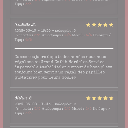
Τιμή
:
5
/5
Isabelle
B
2026-06-19
- 19:30 - καλεσμένοι 3
Υπηρεσία
:
5
/5
Ατμόσφαιρα
:
4
/5
Μενού
:
5
/5
Ποιότητα /
Τιμή
:
4
/5
Comme toujours depuis des années nous nous
régalons au Grand Café à Hardelot Service
impeccable Amabilité et surtout de bons plats
toujours bien servis un régal des papilles
gustatives pour leurs moules
Hélène
L
2026-06-08
- 12:15 - καλεσμένοι 2
Υπηρεσία
:
5
/5
Ατμόσφαιρα
:
5
/5
Μενού
:
5
/5
Ποιότητα /
Τιμή
:
5
/5