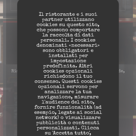
Il ristorante e i suoi
partner utilizzano
cookies su questo sito,
che possono comportare
Informazioni pratiche
la raccolta di dati
personali. I cookies
denominati «necessari»
Cucina
sono obbligatori e
Fatto in casa, Il cibo locale, Fresco
installati per
impostazione
Tipologia
predefinita. Altri
cookies opzionali
Ristorante-Cozze e patatine fritte-Birre-Cialde,
richiedono il tuo
Bar Brasserie
consenso. Questi cookies
opzionali servono per
Servizi
analizzare la tua
Toilette e accesso per disabili, Adatto per
navigazione, misurare
bambini, Si accettano i cani, Ristorante o da
l'audience del sito,
asporto
fornire funzionalità (ad
esempio, legate ai social
network) o visualizzare
Metodo di pagamento
pubblicità o contenuti
Titoli Restaurant, Contanti, Buoni vacanza,
personalizzati. Clicca
Assegni, American Express
su 'Accetta tutto',