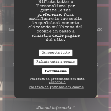
'Rifiuta tutto' o
'Personalizza' per
gestire le tue
preferenze. Puoi
Orari
modificare le tue scelte
in qualsiasi momento
cliccando sull'icona del
Lun
-
Dom
10:00 - 21:30
cookie in basso a
sinistra delle pagine
del sito.
Ok, accetta tutto
Indirizzo
Rifiuta tutti i cookie
2 Place de Bournonville - Restaurant Le Grand
((apre una nuo
Café 62152 Neufchâtel-Hardelot
Personalizza
03 21 92 32 25
Politica di protezione dei dati
personali
Facebook ((apre una nuova fine
Instagram ((apre una nu
Politica di gestione dei cookie
Rimani informato
*