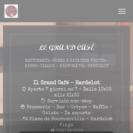
Personalizzazione delle tue scelte sui cookie
LE GRAND CAFÉ
RISTORANTE-COZZE E PATATINE FRITTE-
BIRRE-CIALDE
-
NEUFCHÂTEL-HARDELOT
inestra))
inestra))
Il Grand Café - Hardelot
⏰ Aperto 7 giorni su 7 - Dalle 10:00
alle 21:30
🖐️ Servizio non-stop
🍟 Brasserie - Bar - Crêpes - Waffle -
Gelato - Da asporto
📍2 Place de Bournonville - Hardelot
Plage
☎️ 0321923225