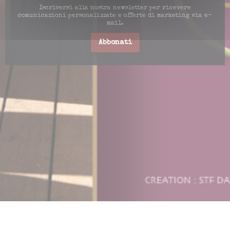
Iscriversi alla nostra newsletter per ricevere
comunicazioni personalizzate e offerte di marketing via e-
mail.
Abbonati
 nuova finestra))
pre una nuova finestra))
© 2026 LE GRAND CAFÉ — CREAZIONE DEL SITO INTERNET RISTORANTE CON