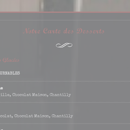
Notre Carte des Desserts
 Glacées
OURNABLES
he
nille, Chocolat Maison, Chantilly
ocolat, Chocolat Maison, Chantilly