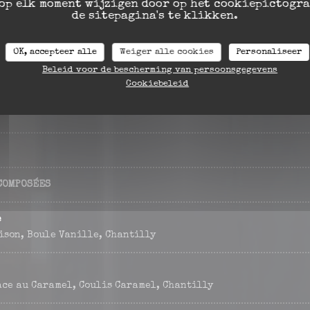
op elk moment wijzigen door op het cookiepictogr
e Fraise
de sitepagina's te klikken.
ison
OK, accepteer alle
Weiger alle cookies
Personaliseer
Beleid voor de bescherming van persoonsgegevens
Cookiebeleid
COMPOSÉES
e
ison, Boule Vanille, Chantilly
ace au Caramel, Coulis Caramel, Chantilly