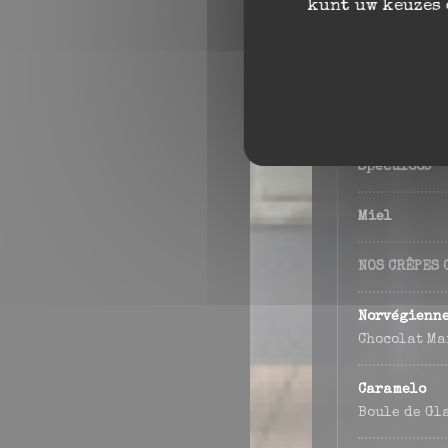
kunt uw keuzes 
Confiture d
Chocolat Ma
Nutella
Spéculoos
Miel
NOS CRÊPES 
Norvégienn
Chocolat Ma
Caramelo
Boule de Gl