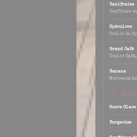
Vanifraise
Confiture d
Spéculove
Coulis de S
Grand Café
Coulis Café,
Banana
Morceaux de
Nos Gaufre
Sucre Glace
Vergeoise