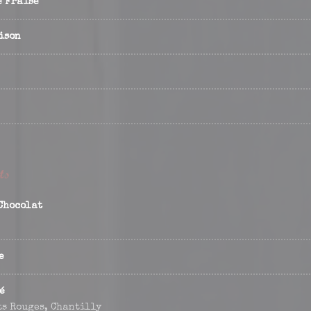
e Fraise
ison
ts
Chocolat
e
é
ts Rouges, Chantilly