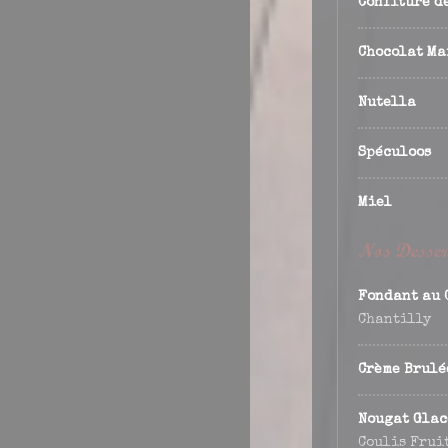
Confiture d
Chocolat Ma
Nutella
Spéculoos
Miel
Nos Desser
Fondant au 
Chantilly
Crème Brulé
Nougat Glac
Coulis Frui