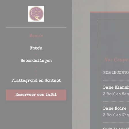
Cookies beheer paneel
Menu's
Foto's
Nos Coupes
Beoordelingen
((opent in een nieuw venster))
NOS INCONT
((opent in een nieuw venster))
Plattegrond en Contact
Dame Blanc
3 Boules Va
Reserveer een tafel
Dame Noire
3 Boules Ch