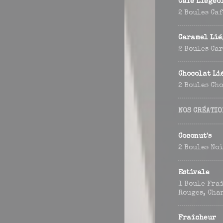
Café Liégeo
2 Boules Caf
Caramel Lié
2 Boules Ca
Chocolat Li
2 Boules Ch
NOS CRÉATIO
Coconut's
2 Boules Noi
Estivale
1 Boule Frai
Rouges, Cha
Fraîcheur