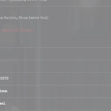
the-Chocolat, Get 27 (4cL)
m Raisin, Rhum Ambré (4cL)
itions de Coupes
MENTS
ison
mel