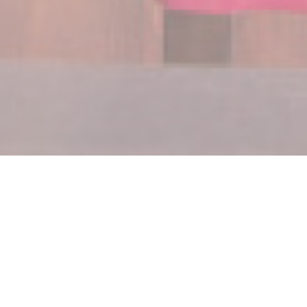
 una nueva ventana))
bre en una nueva ventana))
© 2026 LE GRAND CAFÉ — CREACIÓN DE PÁGINA WEB DE RESTAURANTE CON
((ABRE EN UNA NUEVA VENTANA))
ZENCHEF
((ABRE EN UNA NUEVA VENTANA))
MENCIONES LEGALES
((ABRE EN UNA NUEVA VENTANA))
TÉRMINOS DE USO
((ABRE EN UNA NU
POLÍTICA DE PROTECCIÓN DE DATOS PERSONALES
((ABRE EN UNA NUEVA VENTANA))
POLÍTICA DE COOKIES
((ABRE EN UNA NUEVA VENTANA))
ACCESIBILIDAD