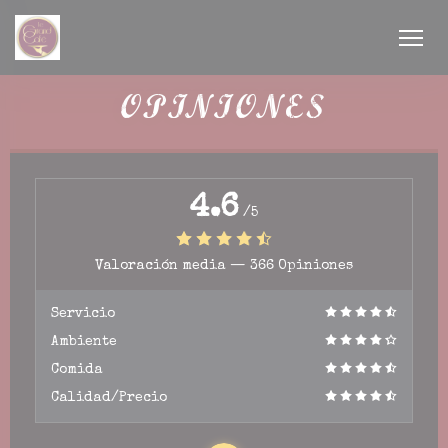
Personalización de sus opciones de cookies
OPINIONES
4.6
/5
a ventana))
Valoración media —
366 Opiniones
a ventana))
Servicio
Ambiente
Comida
Calidad/Precio