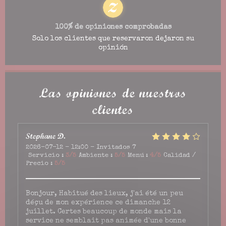
100% de opiniones comprobadas
Solo los clientes que reservaron dejaron su
opinión
Las opiniones de nuestros
clientes
Stephane
D
2026-07-12
- 12:00 - Invitados 7
Servicio
:
3
/5
Ambiente
:
5
/5
Menú
:
4
/5
Calidad /
Precio
:
5
/5
Bonjour, Habitué des lieux, j'ai été un peu
déçu de mon expérience ce dimanche 12
juillet. Certes beaucoup de monde mais la
service ne semblait pas animée d'une bonne