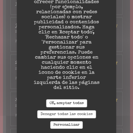
ofrecer funcionalidades
jamais mangé des moules aussi délicieuse
(por ejemplo,
relacionadas con redes
sociales) o mostrar
publicidad o contenidos
Jo
H
personalizados. Haga
clic en 'Aceptar todo',
2026-06-28
- 13:00 - Invitados 2
Servicio
:
4
/5
Ambiente
:
4
/5
Menú
:
3
/5
Calidad /
'Rechazar todo' o
Precio
:
3
/5
'Personalizar' para
gestionar sus
preferencias. Puede
cambiar sus opciones en
Denis
D
cualquier momento
haciendo clic en el
2026-06-27
- 12:45 - Invitados 2
icono de cookie en la
Servicio
:
4
/5
Ambiente
:
4
/5
Menú
:
5
/5
Calidad /
parte inferior
Precio
:
5
/5
izquierda de las páginas
del sitio.
Sylvie
S
OK, aceptar todas
2026-06-21
- 20:00 - Invitados 9
Servicio
:
5
/5
Ambiente
:
5
/5
Menú
:
5
/5
Calidad /
Denegar todas las cookies
Precio
:
5
/5
Personalizar