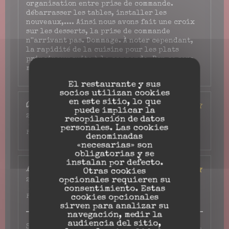
organisation entre prise de commande.
débarrasser les tables, installer les
nouveaux,.... Ainsi nous avons fait une croix
sur les desserts, la prise de commande
n''arrivant pas. Dommage. À noter cependant,
la rapidité de la cuisine pour les plats
principaux suite à la commande. Bon ce sera
mieux la prochaine fois.
El restaurante y sus
socios utilizan cookies
en este sitio, lo que
Andre
S
puede implicar la
2026-07-10
- 12:15 - Invitados 2
recopilación de datos
Servicio
:
4
/5
Ambiente
:
4
/5
Menú
:
4
/5
Calidad /
personales. Las cookies
Precio
:
4
/5
denominadas
«necesarias» son
obligatorias y se
instalan por defecto.
Laetitia
L
Otras cookies
opcionales requieren su
2026-07-06
- 20:30 - Invitados 4
consentimiento. Estas
Servicio
:
5
/5
Ambiente
:
5
/5
Menú
:
5
/5
Calidad /
Precio
:
5
/5
cookies opcionales
sirven para analizar su
navegación, medir la
audiencia del sitio,
Serveur très agréable et réactif super👍👍 j'ai