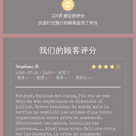
100% 验证的评分
仅进行过预订的顾客提供了评分
我们的顾客评分
Stephane
D
2026-07-12
- 12:00 - 来宾 7
服务
:
3
/5
氛围
:
5
/5
菜单
:
4
/5
质价比
:
5
/5
Bonjour, Habitué des lieux, j'ai été un peu
déçu de mon expérience ce dimanche 12
juillet. Certes beaucoup de monde mais la
service ne semblait pas animée d'une bonne
organisation entre prise de commande.
débarrasser les tables, installer les
nouveaux,.... Ainsi nous avons fait une croix
sur les desserts, la prise de commande