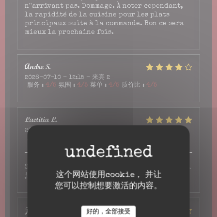
n''arrivant pas. Dommage. À noter cependant,
la rapidité de la cuisine pour les plats
principaux suite à la commande. Bon ce sera
mieux la prochaine fois.
Andre
S
2026-07-10
- 12:15 - 来宾 2
服务
:
4
/5
氛围
:
4
/5
菜单
:
4
/5
质价比
:
4
/5
Laetitia
L
2026-07-06
- 20:30 - 来宾 4
服务
:
5
/5
氛围
:
5
/5
菜单
:
5
/5
质价比
:
5
/5
Serveur très agréable et réactif super👍👍 j'ai
这个网站使用cookie， 并让
jamais mangé des moules aussi délicieuse
您可以控制想要激活的内容。
Jo
H
好的，全部接受