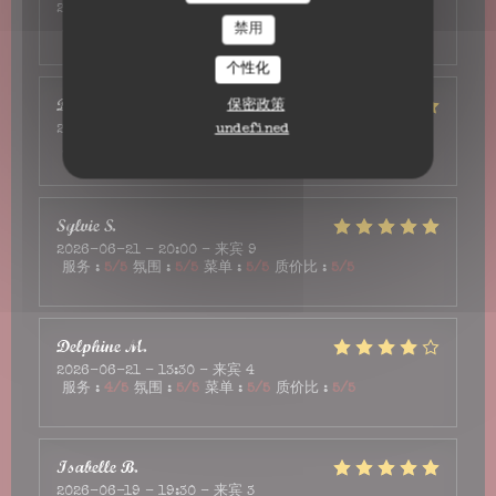
2026-06-28
- 13:00 - 来宾 2
服务
:
4
/5
氛围
:
4
/5
菜单
:
3
/5
质价比
:
3
/5
禁用
个性化
Denis
D
保密政策
undefined
2026-06-27
- 12:45 - 来宾 2
服务
:
4
/5
氛围
:
4
/5
菜单
:
5
/5
质价比
:
5
/5
Sylvie
S
2026-06-21
- 20:00 - 来宾 9
服务
:
5
/5
氛围
:
5
/5
菜单
:
5
/5
质价比
:
5
/5
Delphine
M
2026-06-21
- 13:30 - 来宾 4
服务
:
4
/5
氛围
:
5
/5
菜单
:
5
/5
质价比
:
5
/5
Isabelle
B
2026-06-19
- 19:30 - 来宾 3