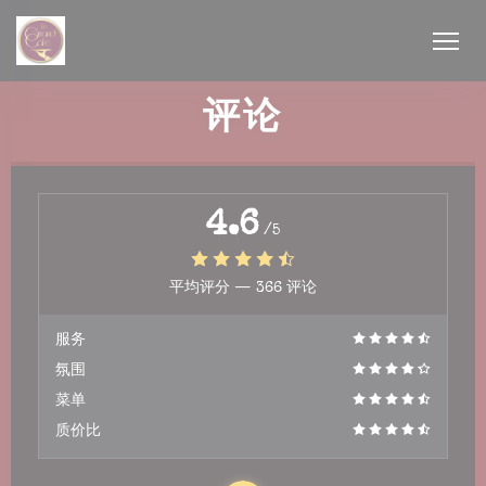
Cookie管理面板
评论
4.6
/5
平均评分 —
366 评论
服务
氛围
菜单
质价比