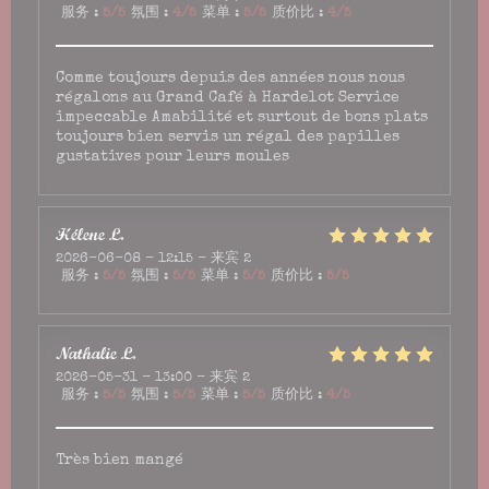
服务
:
5
/5
氛围
:
4
/5
菜单
:
5
/5
质价比
:
4
/5
Comme toujours depuis des années nous nous
régalons au Grand Café à Hardelot Service
impeccable Amabilité et surtout de bons plats
toujours bien servis un régal des papilles
gustatives pour leurs moules
Hélène
L
2026-06-08
- 12:15 - 来宾 2
服务
:
5
/5
氛围
:
5
/5
菜单
:
5
/5
质价比
:
5
/5
Nathalie
L
2026-05-31
- 13:00 - 来宾 2
服务
:
5
/5
氛围
:
5
/5
菜单
:
5
/5
质价比
:
4
/5
Très bien mangé